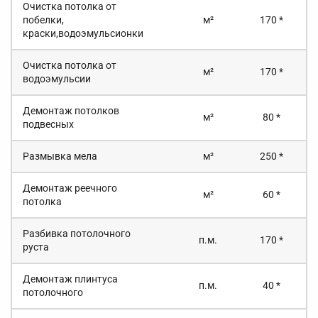
Очистка потолка от
побелки,
м²
170 *
краски,водоэмульсионки
Очистка потолка от
м²
170 *
водоэмульсии
Демонтаж потолков
м²
80 *
подвесных
Размывка мела
м²
250 *
Демонтаж реечного
м²
60 *
потолка
Разбивка потолочного
п.м.
170 *
руста
Демонтаж плинтуса
п.м.
40 *
потолочного