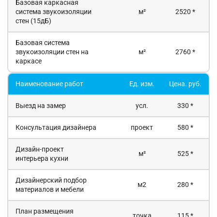
Базовая каркасная
система звукоизоляции
м²
2520 *
стен (15дБ)
Базовая система
звукоизоляции стен на
м²
2760 *
каркасе
Наименование работ
Ед. изм.
Цена. руб.
Выезд на замер
усл.
330 *
Консультация дизайнера
проект
580 *
Дизайн-проект
м²
525 *
интерьера кухни
Дизайнерский подбор
м2
280 *
материалов и мебели
План размещения
точка
115 *