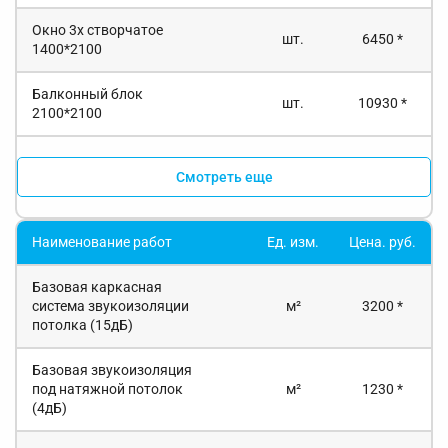
Окно 3х створчатое
шт.
6450 *
1400*2100
Балконный блок
шт.
10930 *
2100*2100
Смотреть еще
Наименование работ
Ед. изм.
Цена. руб.
Базовая каркасная
система звукоизоляции
м²
3200 *
потолка (15дБ)
Базовая звукоизоляция
под натяжной потолок
м²
1230 *
(4дБ)