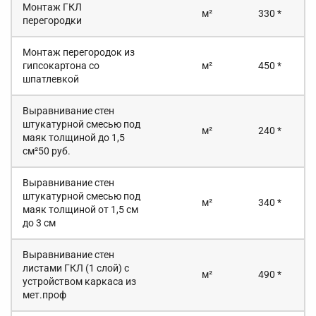
Монтаж ГКЛ
м²
330 *
перегородки
Монтаж перегородок из
гипсокартона со
м²
450 *
шпатлевкой
Выравнивание стен
штукатурной смесью под
м²
240 *
маяк толщиной до 1,5
см²50 руб.
Выравнивание стен
штукатурной смесью под
м²
340 *
маяк толщиной от 1,5 см
до 3 см
Выравнивание стен
листами ГКЛ (1 слой) с
м²
490 *
устройством каркаса из
мет.проф