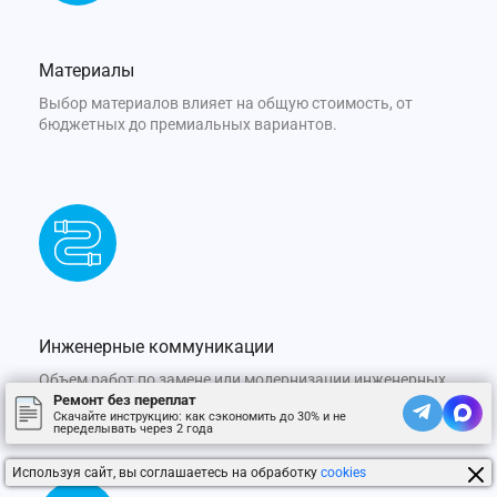
Материалы
Выбор материалов влияет на общую стоимость, от
бюджетных до премиальных вариантов.
Инженерные коммуникации
Объем работ по замене или модернизации инженерных
Ремонт без переплат
систем учитывается в общей стоимости.
Скачайте инструкцию: как сэкономить до 30% и не
переделывать через 2 года
Используя сайт, вы соглашаетесь на обработку
cookies