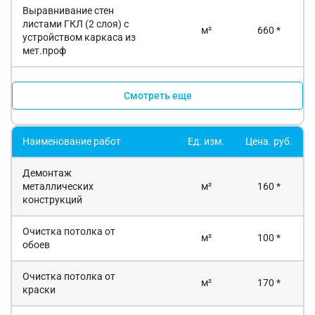
Выравнивание стен
листами ГКЛ (2 слоя) с
м²
660 *
устройством каркаса из
мет.проф
Смотреть еще
Наименование работ
Ед. изм.
Цена. руб.
Демонтаж
металлических
м²
160 *
конструкций
Очистка потолка от
м²
100 *
обоев
Очистка потолка от
м²
170 *
краски