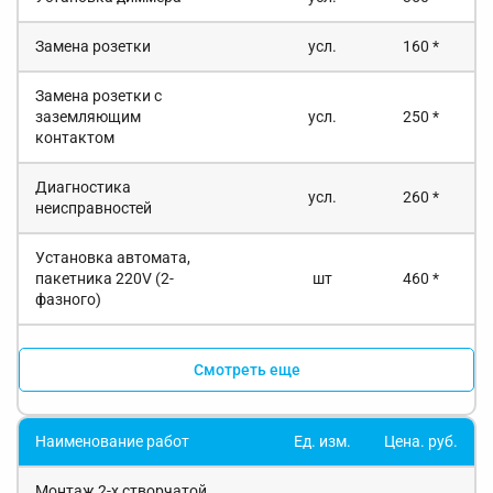
Замена розетки
усл.
160 *
Замена розетки с
заземляющим
усл.
250 *
контактом
Диагностика
усл.
260 *
неисправностей
Установка автомата,
пакетника 220V (2-
шт
460 *
фазного)
Смотреть еще
Наименование работ
Ед. изм.
Цена. руб.
Монтаж 2-х створчатой