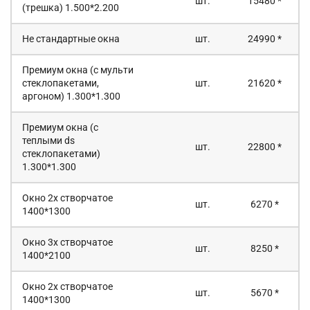
шт.
15480 *
(трешка) 1.500*2.200
Не стандартные окна
шт.
24990 *
Премиум окна (с мульти
стеклопакетами,
шт.
21620 *
аргоном) 1.300*1.300
Премиум окна (с
теплыми ds
шт.
22800 *
стеклопакетами)
1.300*1.300
Окно 2х створчатое
шт.
6270 *
1400*1300
Окно 3х створчатое
шт.
8250 *
1400*2100
Окно 2х створчатое
шт.
5670 *
1400*1300