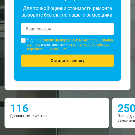
Для точной оценки стоимости ремонта
вызовите бесплатно нашего замерщика!
Я даю
согласие на обработку моих персональных
данных
в соответствии с
политикой обработки
персональных данных
Оставить заявку
116
25
Довольных клиентов
Площадь 
ремонтны