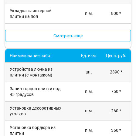
Укладка клинкерной
п.м.
800 *
плитки на пол
Смотреть еще
Наименование работ
Ед. изм.
Цена. руб.
Устройства лючка из
шт.
2390 *
плитки (с монтажом)
Запил торцов плитки под
п.м.
750 *
45 градусов
Установка декоративных
п.м.
260 *
уголков
Установка бордюра из
п.м.
360 *
плитки