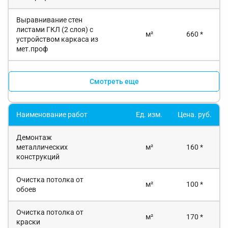
Выравнивание стен
листами ГКЛ (2 слоя) с
м²
660 *
устройством каркаса из
мет.проф
Смотреть еще
Наименование работ
Ед. изм.
Цена. руб.
Демонтаж
металлических
м²
160 *
конструкций
Очистка потолка от
м²
100 *
обоев
Очистка потолка от
м²
170 *
краски