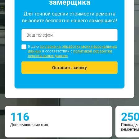
замерщика
Для точной оценки стоимости ремонта
вызовите бесплатно нашего замерщика!
Я даю
согласие на обработку моих персональных
данных
в соответствии с
политикой обработки
персональных данных
Оставить заявку
116
25
Довольных клиентов
Площадь 
ремонтны