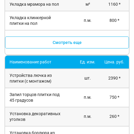
Укладка мрамора на пол
м²
1160 *
Укладка клинкерной
п.м.
800 *
плитки на пол
Смотреть еще
Наименование работ
Ед. изм.
Цена. руб.
Устройства лючка из
шт.
2390 *
плитки (с монтажом)
Запил торцов плитки под
п.м.
750 *
45 градусов
Установка декоративных
п.м.
260 *
уголков
Установка бордюра из