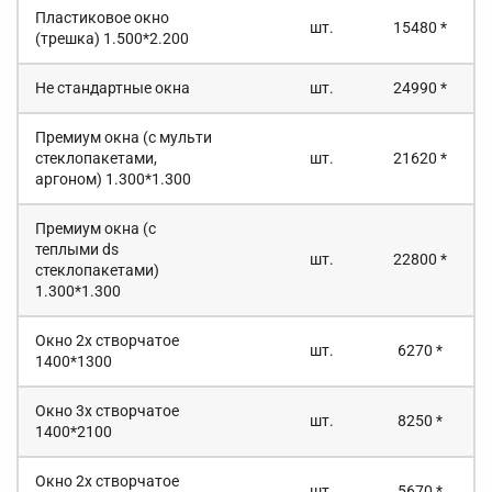
Пластиковое окно
шт.
15480 *
(трешка) 1.500*2.200
Не стандартные окна
шт.
24990 *
Премиум окна (с мульти
стеклопакетами,
шт.
21620 *
аргоном) 1.300*1.300
Премиум окна (с
теплыми ds
шт.
22800 *
стеклопакетами)
1.300*1.300
Окно 2х створчатое
шт.
6270 *
1400*1300
Окно 3х створчатое
шт.
8250 *
1400*2100
Окно 2х створчатое
шт.
5670 *