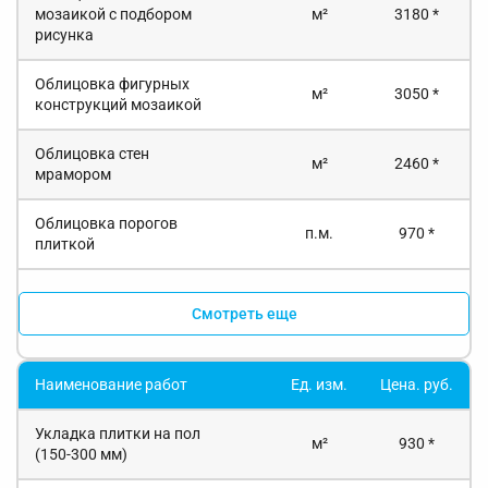
мозаикой с подбором
м²
3180 *
рисунка
Облицовка фигурных
м²
3050 *
конструкций мозаикой
Облицовка стен
м²
2460 *
мрамором
Облицовка порогов
п.м.
970 *
плиткой
Смотреть еще
Наименование работ
Ед. изм.
Цена. руб.
Укладка плитки на пол
м²
930 *
(150-300 мм)