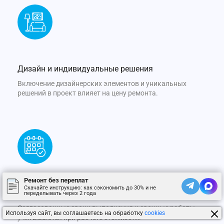
Дизайн и индивидуальные решения
Включение дизайнерских элементов и уникальных
решений в проект влияет на цену ремонта.
Ремонт без переплат
Скачайте инструкцию: как сэкономить до 30% и не
Сроки выполнения
переделывать через 2 года
Согласованные сроки выполнения и срочные работы
Используя сайт, вы соглашаетесь на обработку
cookies
учитываются при расчете стоимости.