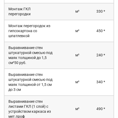
Монтаж ГКЛ
м²
330 *
перегородки
Монтаж перегородок из
гипсокартона со
м²
450 *
шпатлевкой
Выравнивание стен
штукатурной смесью под
м²
240 *
маяк толщиной до 1,5
см²50 руб.
Выравнивание стен
штукатурной смесью под
м²
340 *
маяк толщиной от 1,5 см
до 3 см
Выравнивание стен
листами ГКЛ (1 слой) с
м²
490 *
устройством каркаса из
мет.проф