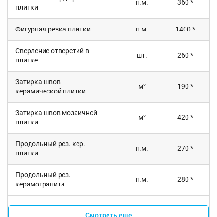
п.м.
360 *
плитки
Фигурная резка плитки
п.м.
1400 *
Сверление отверстий в
шт.
260 *
плитке
Затирка швов
м²
190 *
керамической плитки
Затирка швов мозаичной
м²
420 *
плитки
Продольный рез. кер.
п.м.
270 *
плитки
Продольный рез.
п.м.
280 *
керамогранита
Смотреть еще