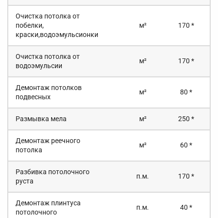
Очистка потолка от
побелки,
м²
170 *
краски,водоэмульсионки
Очистка потолка от
м²
170 *
водоэмульсии
Демонтаж потолков
м²
80 *
подвесных
Размывка мела
м²
250 *
Демонтаж реечного
м²
60 *
потолка
Разбивка потолочного
п.м.
170 *
руста
Демонтаж плинтуса
п.м.
40 *
потолочного