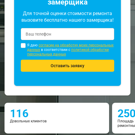
замерщика
Для точной оценки стоимости ремонта
вызовите бесплатно нашего замерщика!
Я даю
согласие на обработку моих персональных
данных
в соответствии с
политикой обработки
персональных данных
Оставить заявку
116
25
Довольных клиентов
Площадь 
ремонтны