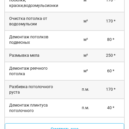
побелки,
м²
170 *
краски,водоэмульсионки
Очистка потолка от
м²
170 *
водоэмульсии
Демонтаж потолков
м²
80 *
подвесных
Размывка мела
м²
250 *
Демонтаж реечного
м²
60 *
потолка
Разбивка потолочного
п.м.
170 *
руста
Демонтаж плинтуса
п.м.
40 *
потолочного
Смотреть еще