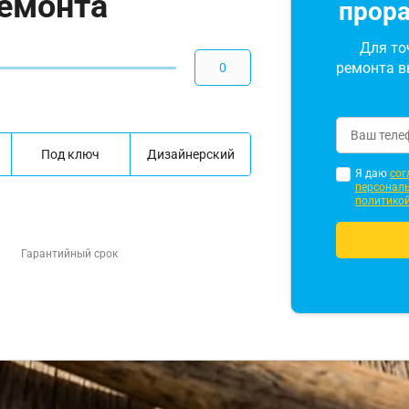
ремонта
прор
Для то
ремонта в
Под ключ
Дизайнерский
Я даю
сог
персонал
политикои
Гарантийный срок