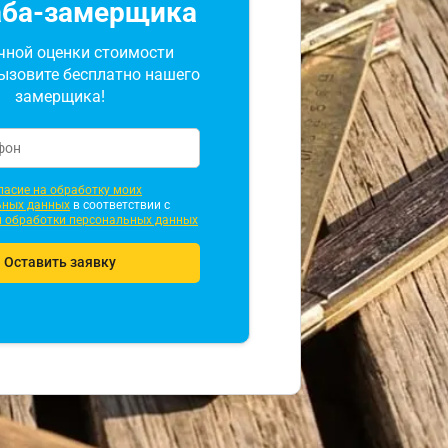
аба-замерщика
чной оценки стоимости
ызовите бесплатно нашего
замерщика!
ласие на обработку моих
ьных данных
в соответствии с
̆ обработки персональных данных
Оставить заявку