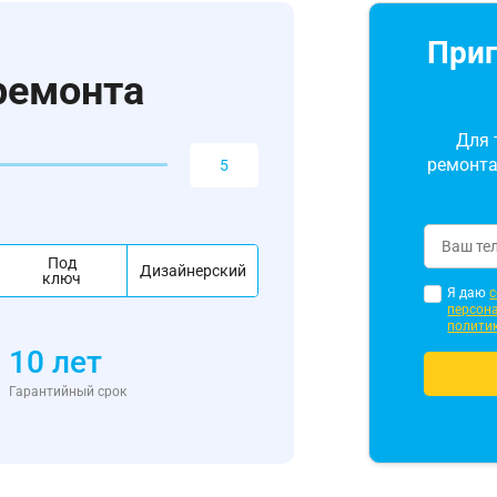
Приг
ремонта
Для 
ремонта
Под
Дизайнерский
ключ
Я даю
с
персон
полити
10 лет
Гарантийный срок