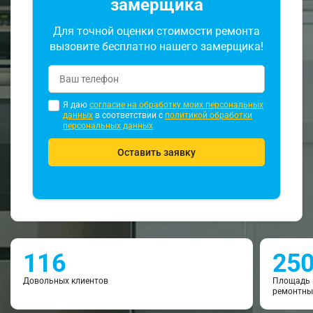
замерщика
Для точной оценки стоимости ремонта
вызовите бесплатно нашего замерщика!
Я даю
согласие на обработку моих персональных
данных
в соответствии с
политикой обработки
персональных данных
Оставить заявку
116
25
Довольных клиентов
Площадь 
ремонтны