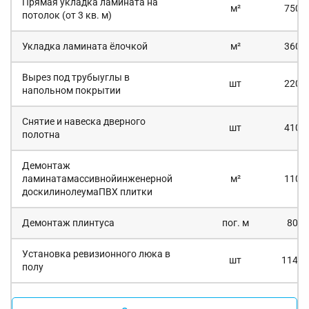
Прямая укладка ламината на
м²
750 *
потолок (от 3 кв. м)
Укладка ламината ёлочкой
м²
360 *
Вырез под трубыуглы в
шт
220 *
напольном покрытии
Снятие и навеска дверного
шт
410 *
полотна
Демонтаж
ламинатамассивнойинженерной
м²
110 *
доскилинолеумаПВХ плитки
Демонтаж плинтуса
пог. м
80 *
Установка ревизионного люка в
шт
1140 
полу