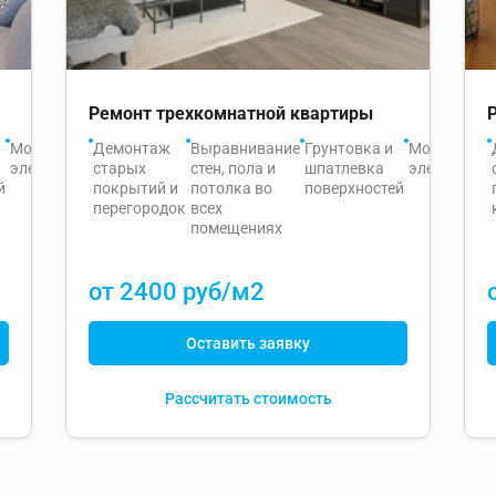
Ремонт трехкомнатной квартиры
Монтаж
Разводка
Демонтаж
Выравнивание
Гидроизоляция
Грунтовка и
Облицовка
Отделка
Монтаж
Ук
электрики
водопровода
старых
стен, пола и
санузла
шпатлевка
плиткой
стен
электрики
на
й
и
покрытий и
потолка во
поверхностей
ванной
(покраска
по
канализации
перегородок
всех
комнаты и
или обои)
в
помещениях
кухонной
ко
зоны
и 
от 2400 руб/м2
Оставить заявку
Рассчитать стоимость