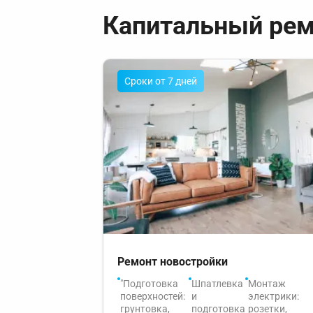
Капитальный ре
Cроки от 7 дней
Ремонт новостройки
"Подготовка
Шпатлевка
Монтаж
поверхностей:
и
электрики:
грунтовка,
подготовка
розетки,