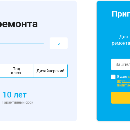
Приг
ремонта
Для 
ремонта
Под
Дизайнерский
ключ
Я даю
с
персон
полити
10 лет
Гарантийный срок