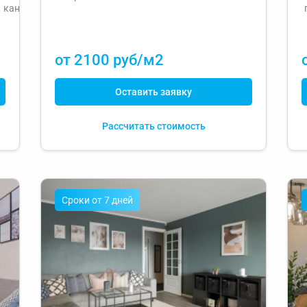
,
канализации
кухонной
кана
зоне
от 2100 руб/м2
Оставить заявку
Рассчитать стоимость
Cроки от 7 дней