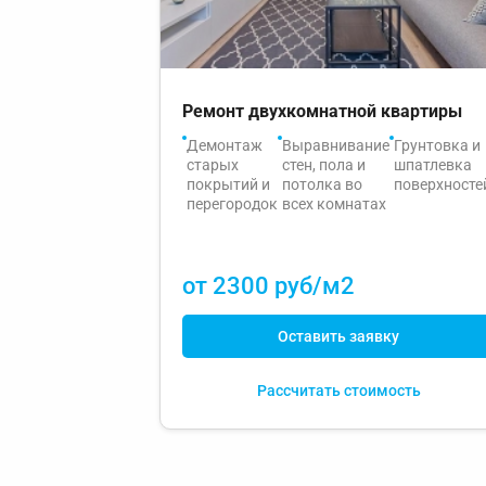
Ремонт двухкомнатной квартиры
Демонтаж
Выравнивание
Грунтовка и
старых
стен, пола и
шпатлевка
покрытий и
потолка во
поверхносте
перегородок
всех комнатах
от 2300 руб/м2
Оставить заявку
Рассчитать стоимость